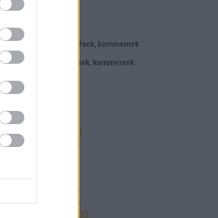
VIDD!
bejegyzések
,
kommentek
bejegyzések
,
kommentek
OLDSKUL!
2025 január
(
1
)
2024 március
(
1
)
2024 február
(
2
)
2021 július
(
1
)
2021 június
(
1
)
2021 május
(
2
)
2021 február
(
1
)
2020 október
(
1
)
2020 augusztus
(
1
)