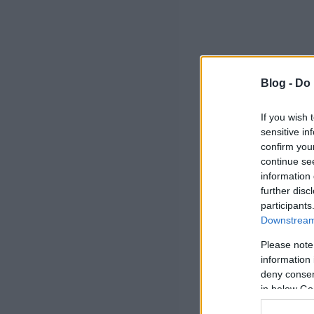
Blog -
Do 
If you wish 
sensitive in
confirm you
continue se
information 
further disc
participants
Downstream 
Please note
information 
deny consent
in below Go