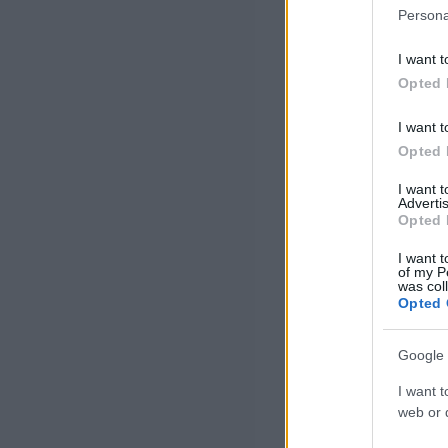
Persona
I want t
Opted 
I want t
Opted 
I want 
Advertis
Opted 
I want t
of my P
was col
Opted 
Google 
I want t
web or d