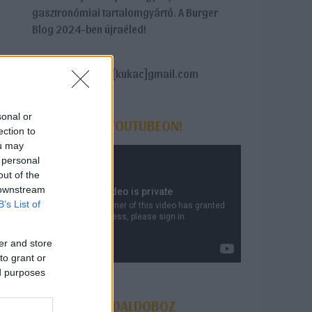
gasztronómiai tartalomgyártó. A Burger
Blog 2024-ben újraéled!
Email: jancsajani[kukac]gmail.com
sonal or
BURGEREK A YOUTUBEON!
ection to
ou may
 personal
out of the
 downstream
B’s List of
er and store
to grant or
ed purposes
FACEBOOK OLDALDOBOZ