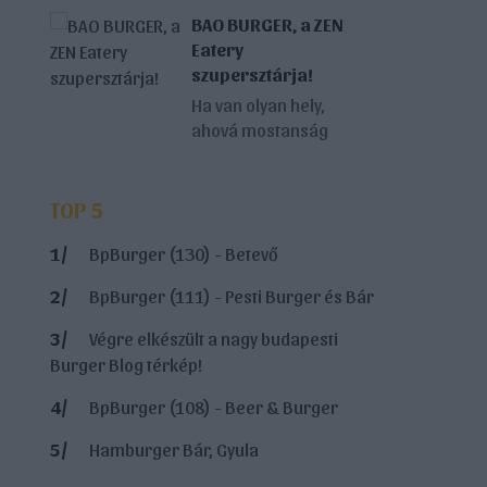
sokat hallottam, és most sikerült is
BAO BURGER, a ZEN
felkeresni a burgerezőhöz képest
Eatery
bővített kínálatot nyújtó bisztrót, ahol
szupersztárja!
rengeteg finom falatot sikerült
Ha van olyan hely,
kóstolnom! A hétvégén Gyulán...
ahová mostanság
nehéz volt bejutni, akkor az a ZEN Eatery -
azonban nem hagytam magam, és bizony
megérte, hiszen olyan gasztroélményben
TOP 5
volt részem, amely azonnal Távol-
BpBurger (130) - Betevő
Keletig...
BpBurger (111) - Pesti Burger és Bár
Végre elkészült a nagy budapesti
Burger Blog térkép!
BpBurger (108) - Beer & Burger
Hamburger Bár, Gyula