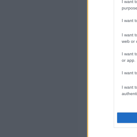
I want t
purpose
RSS 2.0
I want 
Atom
I want t
web or d
I want t
or app.
I want t
I want t
authenti