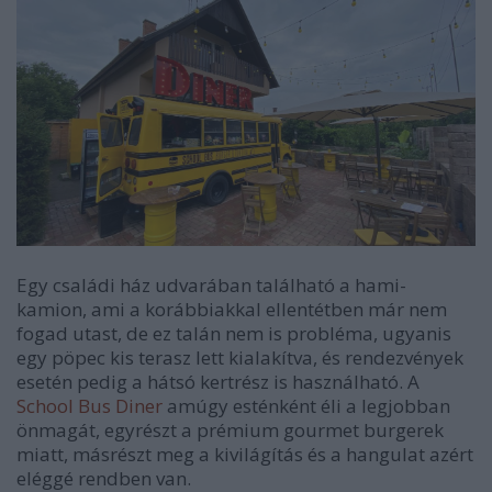
Egy családi ház udvarában található a hami-
kamion, ami a korábbiakkal ellentétben már nem
fogad utast, de ez talán nem is probléma, ugyanis
egy pöpec kis terasz lett kialakítva, és rendezvények
esetén pedig a hátsó kertrész is használható. A
School Bus Diner
amúgy esténként éli a legjobban
önmagát, egyrészt a prémium gourmet burgerek
miatt, másrészt meg a kivilágítás és a hangulat azért
eléggé rendben van.