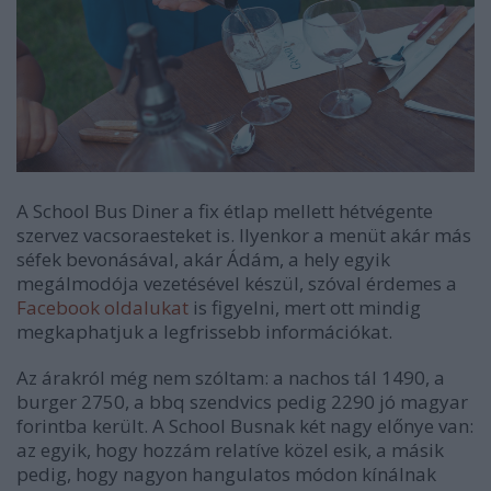
A School Bus Diner a fix étlap mellett hétvégente
szervez vacsoraesteket is. Ilyenkor a menüt akár más
séfek bevonásával, akár Ádám, a hely egyik
megálmodója vezetésével készül, szóval érdemes a
Facebook oldalukat
is figyelni, mert ott mindig
megkaphatjuk a legfrissebb információkat.
Az árakról még nem szóltam: a nachos tál 1490, a
burger 2750, a bbq szendvics pedig 2290 jó magyar
forintba került. A School Busnak két nagy előnye van:
az egyik, hogy hozzám relatíve közel esik, a másik
pedig, hogy nagyon hangulatos módon kínálnak