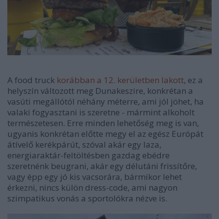
A food truck
korábban a 12. kerületben lakott
, ez a
helyszín változott meg Dunakeszire, konkrétan a
vasúti megállótól néhány méterre, ami jól jöhet, ha
valaki fogyasztani is szeretne - mármint alkoholt
természetesen. Erre minden lehetőség meg is van,
ugyanis konkrétan előtte megy el az egész Európát
átívelő kerékpárút, szóval akár egy laza,
energiaraktár-feltöltésben gazdag ebédre
szeretnénk beugrani, akár egy délutáni frissítőre,
vagy épp egy jó kis vacsorára, bármikor lehet
érkezni, nincs külön dress-code, ami nagyon
szimpatikus vonás a sportolókra nézve is.