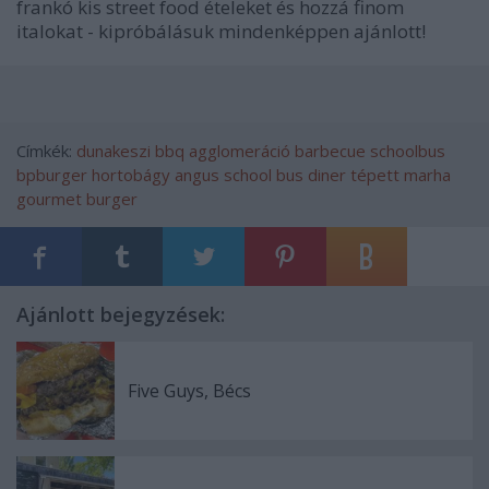
frankó kis street food ételeket és hozzá finom
italokat - kipróbálásuk mindenképpen ajánlott!
Címkék:
dunakeszi
bbq
agglomeráció
barbecue
schoolbus
bpburger
hortobágy angus
school bus diner
tépett marha
gourmet burger
Ajánlott bejegyzések:
Five Guys, Bécs