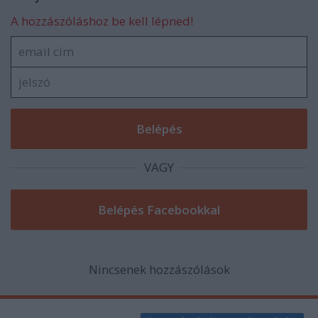
A hozzászóláshoz be kell lépned!
VAGY
Nincsenek hozzászólások