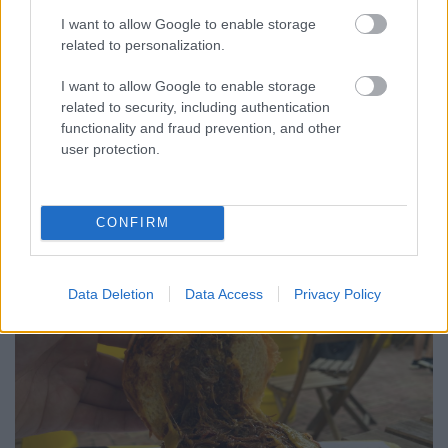
I want to allow Google to enable storage
related to personalization.
I want to allow Google to enable storage
related to security, including authentication
functionality and fraud prevention, and other
user protection.
Bár a sajt sem vizuálisan, sem olvadásilag nem volt
tökéletes, szerencsére ez az ízén mit sem rontott, a
marhahús pedig… izgalmas, omlós, füstös, pont
CONFIRM
amilyennek lennie kell. Emellé is kaptam egy kis
lilakáposzta-salátát is, mert mint tudjuk, fontos a
vitaminbevitel.
Data Deletion
Data Access
Privacy Policy