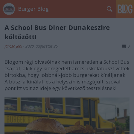
Burger Blog
A School Bus Diner Dunakeszire
költözött!
Jancsa Jani
•
2020. augusztus 26.
0
Blogom régi olvasóinak nem ismeretlen a School Bus
csapat, akik egy kiöregedett amcsi iskolabuszt vettek
birtokba, hogy jobbnál-jobb burgereket kínáljanak.
A busz, a kínálat, és a helyszín is megújult, szóval
pont itt volt az ideje egy következő tesztelésnek!