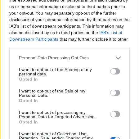
us or personal information disclosed to third parties prior to
your opt-out. You may separately opt-out of the further
disclosure of your personal information by third parties on the
IAB’s list of downstream participants. This information may
also be disclosed by us to third parties on the
IAB’s List of
Downstream Participants
that may further disclose it to other
third parties.
Please note that this website/app uses one or more Google
Personal Data Processing Opt Outs
A koncepció jeles volt, és az alktotás megvalósítása
services and may gather and store information including but
is felért az elképzeléshez: egymással harmonizáló
not limited to your visit or usage behaviour. You may click to
I want to opt-out of the Sharing of my
personal data.
grant or deny consent to Google and its third-party tags to
ízek, jó alapanyagok - mi kell még? Mondjuk némi
Opted In
use your data for below specified purposes in below Google
köret! Ez jelen esetben steak-burgonya volt, hozzá
consent section.
egy kis házi bbq szósszal, valamint káposztasaláta is
I want to opt-out of the Sale of my
Personal Data.
került mellé, mindkettő korrekt, de semmi
Opted In
világmegváltás.
I want to opt-out of processing my
Personal Data for Targeted Advertising.
Opted In
I want to opt-out of Collection, Use,
Retention, Sale, and/or Sharing of my