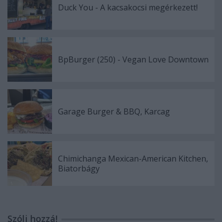
Duck You - A kacsakocsi megérkezett!
BpBurger (250) - Vegan Love Downtown
Garage Burger & BBQ, Karcag
Chimichanga Mexican-American Kitchen,
Biatorbágy
Szólj hozzá!