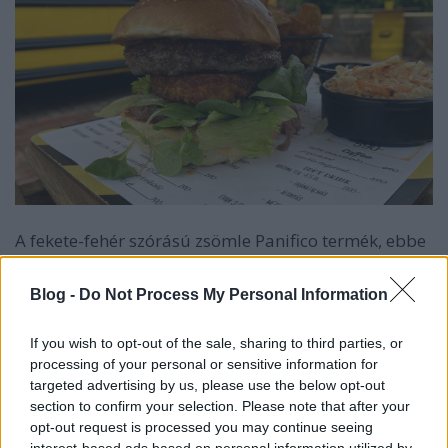
A fekete-fehér szórású zsömle Panifico termék, ebbe
került a mindig imádnivaló húspogácsa, melyet egy
kevés karakteres ízvilágú gorgonzola sajt koronázott
Blog -
Do Not Process My Personal Information
meg. A burger szerves összetevőjének volt mondható
a rózsaborsos hagymadzsem, némi zöldség, és nem
If you wish to opt-out of the sale, sharing to third parties, or
utolsósorban egy kis helyre röszti zárta az etűdöt.
processing of your personal or sensitive information for
targeted advertising by us, please use the below opt-out
section to confirm your selection. Please note that after your
opt-out request is processed you may continue seeing
interest-based ads based on personal information utilized by