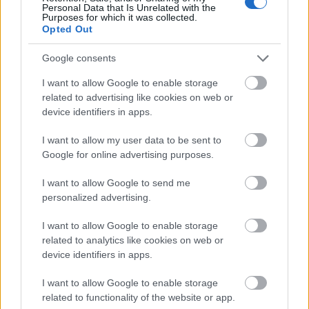
Personal Data that Is Unrelated with the
Purposes for which it was collected.
Opted Out
Google consents
I want to allow Google to enable storage
related to advertising like cookies on web or
device identifiers in apps.
Ne álljunk meg ennyinél - gondoltam, és miután
I want to allow my user data to be sent to
barbecue-ügyben is otthon van a hely, a Gravy Beef
Google for online advertising purposes.
szendvics felé gravitáltam. Ebben lassú tűzön, füstön
készülő tépett marhahús volt megtalálható,
I want to allow Google to send me
valamint almás káposztasaláta, és a névadó szósz
personalized advertising.
fogta egybe az egészet, valamint egy kis vörös
cheddar is került még bele.
I want to allow Google to enable storage
related to analytics like cookies on web or
device identifiers in apps.
I want to allow Google to enable storage
related to functionality of the website or app.