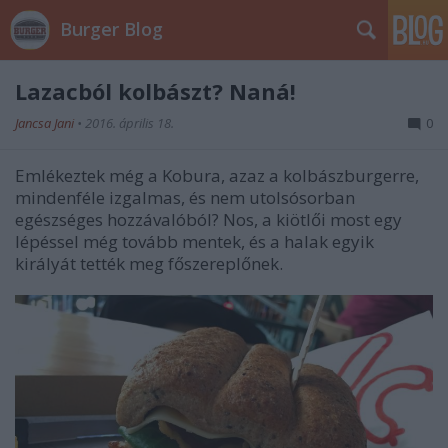
Burger Blog
Lazacból kolbászt? Naná!
Jancsa Jani
•
2016. április 18.
0
Emlékeztek még a Kobura, azaz a kolbászburgerre,
mindenféle izgalmas, és nem utolsósorban
egészséges hozzávalóból? Nos, a kiötlői most egy
lépéssel még tovább mentek, és a halak egyik
királyát tették meg főszereplőnek.