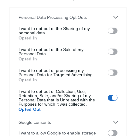
A chia aprósága ellenére valódi
third parties.
kincsesbánya szervezetünk számára:
Please note that this website/app uses one or more Google
kifejezetten magas az omega3 és 6, valamint
Personal Data Processing Opt Outs
services and may gather and store information including but
antioxidáns tartalma is. Nagy
not limited to your visit or usage behaviour. You may click to
I want to opt-out of the Sharing of my
mennyiségben található benne kalcium
personal data.
grant or deny consent to Google and its third-party tags to
Opted In
foszfor, kálium, nátrium, cink, réz, mangán.
use your data for below specified purposes in below Google
consent section.
A chia mag gluténmentes, kalóriát alig
I want to opt-out of the Sale of my
Personal Data.
tartalmaz, diétázóknak tehát ideális.
Opted In
I want to opt-out of processing my
Personal Data for Targeted Advertising.
Opted In
I want to opt-out of Collection, Use,
Retention, Sale, and/or Sharing of my
Personal Data that Is Unrelated with the
Purposes for which it was collected.
Opted Out
Google consents
I want to allow Google to enable storage