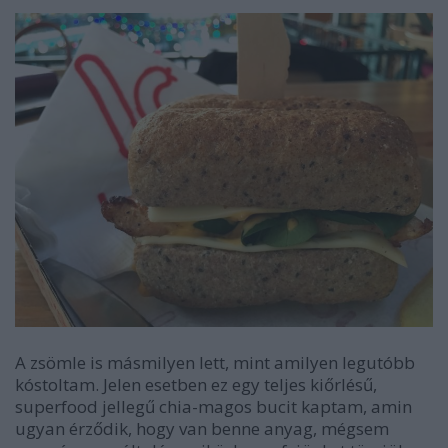
A zsömle is másmilyen lett, mint amilyen legutóbb
kóstoltam. Jelen esetben ez egy teljes kiőrlésű,
superfood jellegű chia-magos bucit kaptam, amin
ugyan érződik, hogy van benne anyag, mégsem