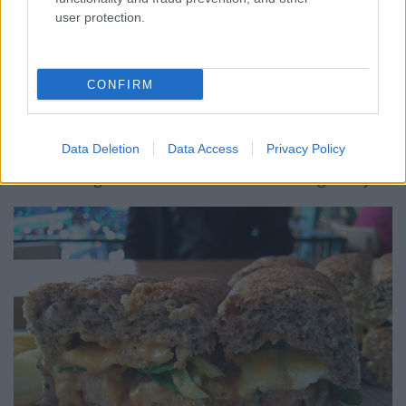
user protection.
CONFIRM
Data Deletion
Data Access
Privacy Policy
Köretnek csónak-hasábburgonyát ehetünk, valamint
ezt tetszőlegesen választott szószba mártogathatjuk.