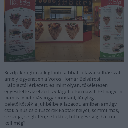
Kezdjük rögtön a legfontosabbal: a lazackolbásszal,
amely egyenesen a Vörös Homár Belvárosi
Halpiactól érkezett, és mint olyan, tökéletesen
egyesítette az elvárt ízvilágot a formával. Ezt nagyon
nem is lehet máshogy mondani, tényleg
beletöltötték a juhbélbe a lazacot, amiben amúgy
csak a hús és a fűszerek kaptak helyet, semmi más,
se szója, se glutén, se laktóz, full egészség, hát mi
kell még?