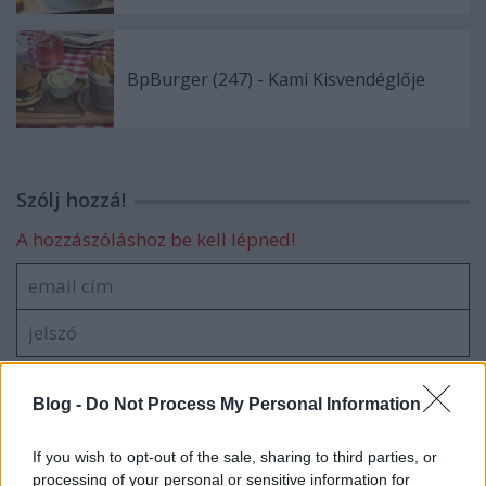
BpBurger (247) - Kami Kisvendéglője
Szólj hozzá!
A hozzászóláshoz be kell lépned!
Blog -
Do Not Process My Personal Information
If you wish to opt-out of the sale, sharing to third parties, or
VAGY
processing of your personal or sensitive information for