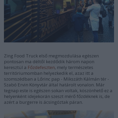
Zing Food Truck első megmozdulása egészen
pontosan ma déltől kezdődik három napon
keresztül a
Főzdefeszten
, mely természetes
territóriumomban helyezkedik el, azaz itt a
szomszédban a Lőrinc pap - Mikszáth Kálmán tér -
Szabó Ervin Könyvtár által határolt vonalon. Már
tegnap este is egészen sokan voltak, köszönhető ez a
helyenként idejekorán szeszt mérő főzdéknek is, de
azért a burgerre is ácsingóztak páran.