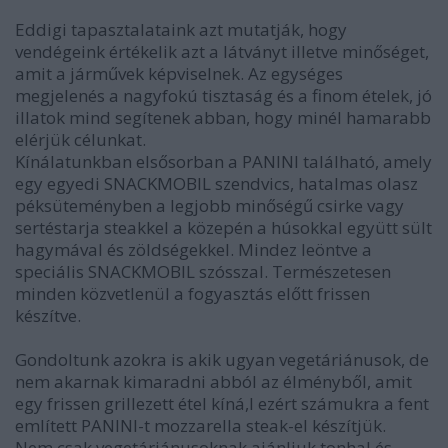
Eddigi tapasztalataink azt mutatják, hogy
vendégeink értékelik azt a látványt illetve minőséget,
amit a járművek képviselnek. Az egységes
megjelenés a nagyfokú tisztaság és a finom ételek, jó
illatok mind segítenek abban, hogy minél hamarabb
elérjük célunkat.
Kínálatunkban elsősorban a PANINI található, amely
egy egyedi SNACKMOBIL szendvics, hatalmas olasz
péksüteményben a legjobb minőségű csirke vagy
sertéstarja steakkel a közepén a húsokkal együtt sült
hagymával és zöldségekkel. Mindez leöntve a
speciális SNACKMOBIL szósszal. Természetesen
minden közvetlenül a fogyasztás előtt frissen
készítve.
Gondoltunk azokra is akik ugyan vegetáriánusok, de
nem akarnak kimaradni abból az élményből, amit
egy frissen grillezett étel kíná,l ezért számukra a fent
említett PANINI-t mozzarella steak-el készítjük.
Nem csak vegetáriánusoknak ajánljuk tonhal és