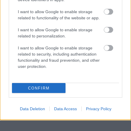
Magyarországon? TE HONNAN LOPTAD? Ha az USA-
ból, az nem lopás? Le vannak ezek a dolgok védve?
I want to allow Google to enable storage
(nem bizony, és azért nem mert kint már ezer éve van
related to functionality of the website or app.
mindkettő) Úgyhogy ne rinyálj, semmit nem fogsz
vele elérni, csak magadat égeted és a cégedet.
I want to allow Google to enable storage
Inkább találj ki valami valóban egyedi ötletet, az
related to personalization.
sokkal hasznosabb mint a rinyálás.
I want to allow Google to enable storage
related to security, including authentication
functionality and fraud prevention, and other
Michael Scott regional Mgr.
user protection.
13 éve
Szia, Ádám vagyok Ring és Zing. Nincs azzal semmi
baj ha ketten csináljuk ugyanazt ebben az
CONFIRM
országban, mi örülünk neki, ha nem vagyunk
egyedül! Ha van időd szívesen látunk hétvégén egy
Hambira!
Data Deletion
Data Access
Privacy Policy
Üdv