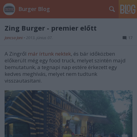
Burger Blog
Zing Burger - premier előtt
Jancsa Jani
•
2013. június 07.
17
A Zingről
már írtunk nektek
, és bár időközben
előkerült még egy food truck, melyet szintén majd
bemutatunk, a tegnapi nap estére érkezett egy
kedves meghívás, melyet nem tudtunk
visszautasítani.