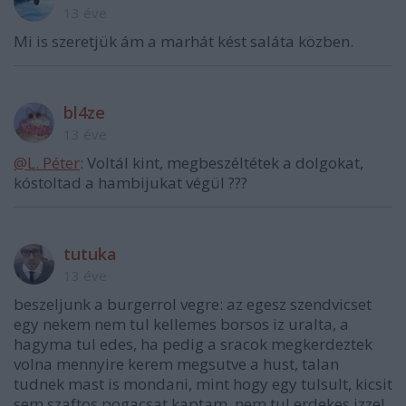
13 éve
Mi is szeretjük ám a marhát kést saláta közben.
bl4ze
13 éve
@L. Péter
: Voltál kint, megbeszéltétek a dolgokat,
kóstoltad a hambijukat végül ???
tutuka
13 éve
beszeljunk a burgerrol vegre: az egesz szendvicset
egy nekem nem tul kellemes borsos iz uralta, a
hagyma tul edes, ha pedig a sracok megkerdeztek
volna mennyire kerem megsutve a hust, talan
tudnek mast is mondani, mint hogy egy tulsult, kicsit
sem szaftos pogacsat kaptam, nem tul erdekes izzel.