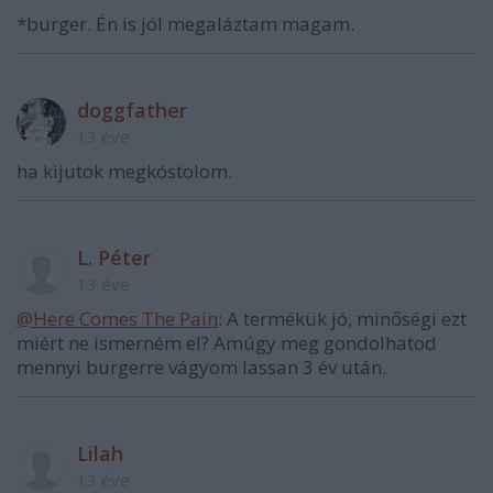
*burger. Én is jól megaláztam magam.
doggfather
13 éve
ha kijutok megkóstolom.
L. Péter
13 éve
@Here Comes The Pain
: A termékük jó, minőségi ezt
miért ne ismerném el? Amúgy meg gondolhatod
mennyi burgerre vágyom lassan 3 év után.
Lilah
13 éve