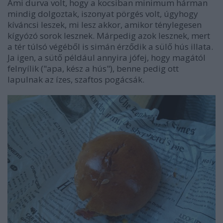
Ami durva volt, hogy a kocsiban minimum hárman
mindig dolgoztak, iszonyat pörgés volt, úgyhogy
kíváncsi leszek, mi lesz akkor, amikor ténylegesen
kígyózó sorok lesznek. Márpedig azok lesznek, mert
a tér túlsó végéből is simán érződik a sülő hús illata.
Ja igen, a sütő például annyira jófej, hogy magától
felnyílik ("apa, kész a hús"), benne pedig ott
lapulnak az ízes, szaftos pogácsák.