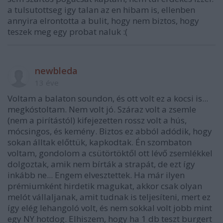
a tulsutottseg igy talan az en hibam is, ellenben
annyira elrontotta a bulit, hogy nem biztos, hogy
teszek meg egy probat naluk :(
newbleda
13 éve
Voltam a balaton soundon, és ott volt ez a kocsi is...
megkóstoltam. Nem volt jó. Száraz volt a zsemle
(nem a pirítástól) kifejezetten rossz volt a hús,
mócsingos, és kemény. Biztos ez abból adódik, hogy
sokan álltak előttük, kapkodtak. Én szombaton
voltam, gondolom a csütörtöktől ott lévő zsemlékkel
dolgoztak, amik nem bírták a strapát, de ezt így
inkább ne... Engem elvesztettek. Ha már ilyen
prémiumként hirdetik magukat, akkor csak olyan
melót vállaljanak, amit tudnak is teljesíteni, mert ez
így elég lehangoló volt, és nem sokkal volt jobb mint
egy NY hotdog. Elhiszem, hogy ha 1 db teszt burgert