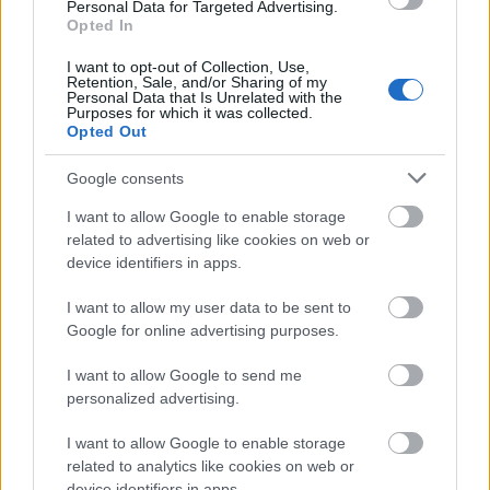
Personal Data for Targeted Advertising.
fbid=503226633045460&set=a.186842271350566.4
Opted In
3312.181509011883892&type=3&theater
I want to opt-out of Collection, Use,
Retention, Sale, and/or Sharing of my
Personal Data that Is Unrelated with the
Purposes for which it was collected.
bl4ze
Opted Out
13 éve
Google consents
a burger nagyon jól néz ki, az viszont tényleg igen
gáz, hogy Péteréktől (Burger House) elveszik a jogos
I want to allow Google to enable storage
elsőbbséget és úgy adják el(ő) magukat mintha Ők
related to advertising like cookies on web or
találták volna fel a (spanyolviaszt?) food truck-ot
device identifiers in apps.
itthon..... gáz!
I want to allow my user data to be sent to
Google for online advertising purposes.
Omahaboss
I want to allow Google to send me
13 éve
personalized advertising.
@L. Péter
: Ugyan már te találtad ki az autóból
I want to allow Google to enable storage
árulást??? Vagy mi??? Te csomagoltad először
related to analytics like cookies on web or
újságpapírba a burgert? Vagy csak
device identifiers in apps.