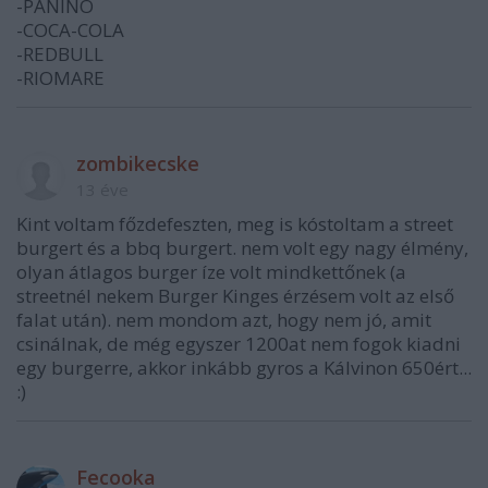
-PANINO
-COCA-COLA
-REDBULL
-RIOMARE
zombikecske
13 éve
Kint voltam főzdefeszten, meg is kóstoltam a street
burgert és a bbq burgert. nem volt egy nagy élmény,
olyan átlagos burger íze volt mindkettőnek (a
streetnél nekem Burger Kinges érzésem volt az első
falat után). nem mondom azt, hogy nem jó, amit
csinálnak, de még egyszer 1200at nem fogok kiadni
egy burgerre, akkor inkább gyros a Kálvinon 650ért...
:)
Fecooka