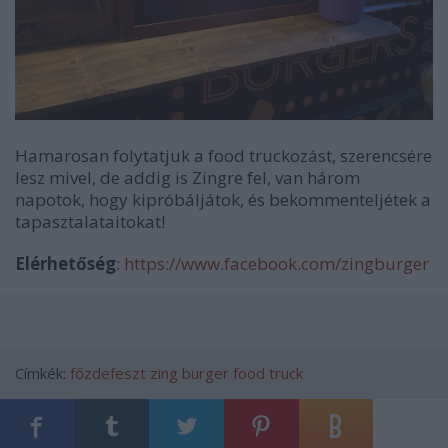
Hamarosan folytatjuk a food truckozást, szerencsére
lesz mivel, de addig is Zingre fel, van három
napotok, hogy kipróbáljátok, és bekommenteljétek a
tapasztalataitokat!
Elérhetőség
:
https://www.facebook.com/zingburger
Címkék:
főzdefeszt
zing burger
food truck