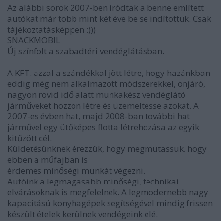
Az alábbi sorok 2007-ben íródtak a benne említett
autókat már több mint két éve be se indítottuk. Csak
tájékoztatásképpen :)))
SNACKMOBIL
Új színfolt a szabadtéri vendéglátásban.
A KFT. azzal a szándékkal jött létre, hogy hazánkban
eddig még nem alkalmazott módszerekkel, önjáró,
nagyon rövid idő alatt munkakész vendéglátó
járműveket hozzon létre és üzemeltesse azokat. A
2007-es évben hat, majd 2008-ban további hat
járművel egy ütőképes flotta létrehozása az egyik
kitűzött cél.
Küldetésünknek érezzük, hogy megmutassuk, hogy
ebben a műfajban is
érdemes minőségi munkát végezni.
Autóink a legmagasabb minőségi, technikai
elvárásoknak is megfelelnek. A legmodernebb nagy
kapacitású konyhagépek segítségével mindig frissen
készült ételek kerülnek vendégeink elé.