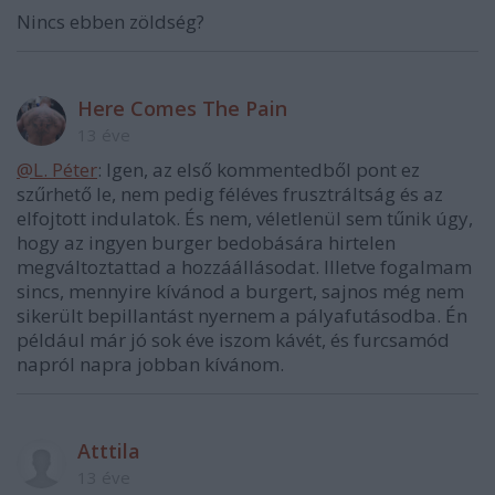
Nincs ebben zöldség?
Here Comes The Pain
13 éve
@L. Péter
: Igen, az első kommentedből pont ez
szűrhető le, nem pedig féléves frusztráltság és az
elfojtott indulatok. És nem, véletlenül sem tűnik úgy,
hogy az ingyen burger bedobására hirtelen
megváltoztattad a hozzáállásodat. Illetve fogalmam
sincs, mennyire kívánod a burgert, sajnos még nem
sikerült bepillantást nyernem a pályafutásodba. Én
például már jó sok éve iszom kávét, és furcsamód
napról napra jobban kívánom.
Atttila
13 éve