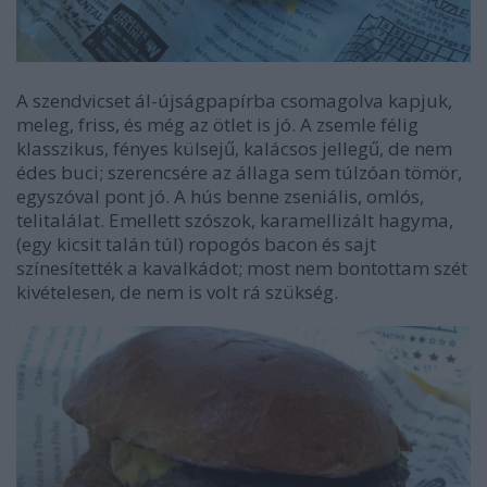
A szendvicset ál-újságpapírba csomagolva kapjuk,
meleg, friss, és még az ötlet is jó. A zsemle félig
klasszikus, fényes külsejű, kalácsos jellegű, de nem
édes buci; szerencsére az állaga sem túlzóan tömör,
egyszóval pont jó. A hús benne zseniális, omlós,
telitalálat. Emellett szószok, karamellizált hagyma,
(egy kicsit talán túl) ropogós bacon és sajt
színesítették a kavalkádot; most nem bontottam szét
kivételesen, de nem is volt rá szükség.