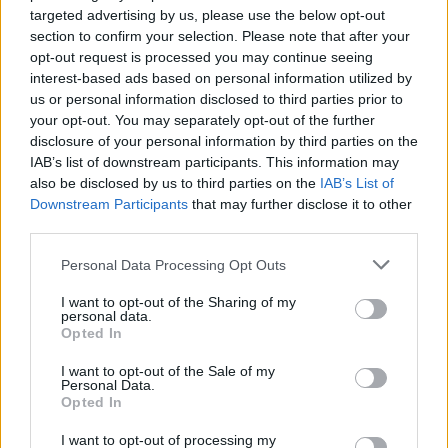
targeted advertising by us, please use the below opt-out
section to confirm your selection. Please note that after your
opt-out request is processed you may continue seeing
interest-based ads based on personal information utilized by
us or personal information disclosed to third parties prior to
L. Péter
your opt-out. You may separately opt-out of the further
13 éve
disclosure of your personal information by third parties on the
IAB’s list of downstream participants. This information may
Továbbra is fel vagyok háborodva a srácokon. Egy
also be disclosed by us to third parties on the
IAB’s List of
dolog, hogy nem sikerült nekik elsőnek lenniük
Downstream Participants
that may further disclose it to other
ebben a kategóriában, legalább fél évvel
third parties.
megelőztem őket, ezt tudják is már, lévén 4 szer
írtam nekik, 4 szer törölték, és bannoltak, de
Please note that this website/app uses one or more Google
Personal Data Processing Opt Outs
ugyanúgy az első foodtrucknak hirdetik magukat.
services and may gather and store information including but
not limited to your visit or usage behaviour. You may click to
I want to opt-out of the Sharing of my
De most már az újságpapír ötlet is felhasználásra
personal data.
grant or deny consent to Google and its third-party tags to
került?
Opted In
use your data for below specified purposes in below Google
www.facebook.com/photo.php?
consent section.
fbid=467970409904416&set=a.186842271350566.4
I want to opt-out of the Sale of my
Personal Data.
3312.181509011883892&type=3&theater
Opted In
és íme az őket megelőző gurulóegység:
www.facebook.com/photo.php?
I want to opt-out of processing my