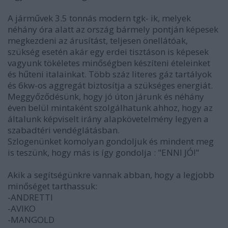
A járművek 3.5 tonnás modern tgk- ik, melyek
néhány óra alatt az ország bármely pontján képesek
megkezdeni az árusítást, teljesen önellátóak,
szükség esetén akár egy erdei tisztáson is képesek
vagyunk tökéletes minőségben készíteni ételeinket
és hűteni italainkat. Több száz literes gáz tartályok
és 6kw-os aggregát biztosítja a szükséges energiát.
Meggyőződésünk, hogy jó úton járunk és néhány
éven belül mintaként szolgálhatunk ahhoz, hogy az
általunk képviselt irány alapkövetelmény legyen a
szabadtéri vendéglátásban.
Szlogenünket komolyan gondoljuk és mindent meg
is teszünk, hogy más is így gondolja : "ENNI JÓ!"
Akik a segítségünkre vannak abban, hogy a legjobb
minőséget tarthassuk:
-ANDRETTI
-AVIKO
-MANGOLD