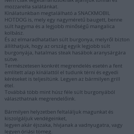
mozzarella salátánkat.
Kínálatunkban megtalálható a SNACKMOBIL
HOTDOG is, mely egy nagyméretű baugett, benne
sült hagyma és a legjobb minőségű mangalica
kolbász.
És az elmaradhatatlan sült burgonya, melyről bizton
állíthatjuk, hogy az ország egyik legjobb sült
burgonyája, hatalmas steak hasábok aranysárgára
sütve.
Természetesen konkrét megrendelés esetén a fent
említett alap kínálattól el tudunk térni és egyedi
kéréseket is teljesítünk. Legyen az bármilyen grill
étel.
Továbbá több mint húsz féle sült burgonyából
választhatnak megrendelőink.
Bármilyen helyzetben feltaláljuk magunkat és
kiszolgáljuk vendégeinket,
legyen akár éjszaka, hívjanak a vadnyugatra, vagy
legyen óriási tömeg.